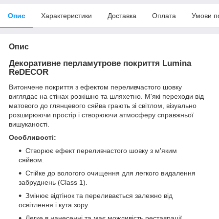
Опис
Характеристики
Доставка
Оплата
Умови п
Опис
Декоративне перламутрове покриття Lumina
ReDECOR
Витончене покриття з ефектом переливчастого шовку
виглядає на стінах розкішно та шляхетно. М'які переходи від
матового до глянцевого сяйва грають зі світлом, візуально
розширюючи простір і створюючи атмосферу справжньої
вишуканості.
Особливості:
Створює ефект переливчастого шовку з м'яким
сяйвом.
Стійке до вологого очищення для легкого видалення
забруднень (Class 1).
Змінює відтінок та переливається залежно від
освітлення і кута зору.
Легке в нанесенні та має можливість реставрації.