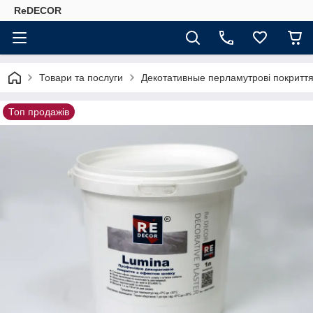
ReDECOR
Товари та послуги
Декотативные перламутрові покриття
Топ продажів