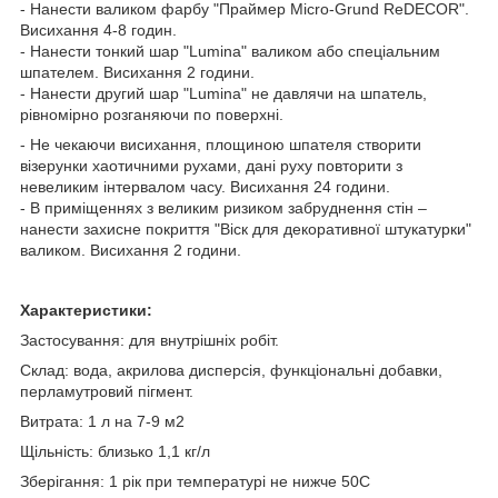
- Нанести валиком фарбу "Праймер Micro-Grund ReDECOR".
Висихання 4-8 годин.
- Нанести тонкий шар "Lumina" валиком або спеціальним
шпателем. Висихання 2 години.
- Нанести другий шар "Lumina" не давлячи на шпатель,
рівномірно розганяючи по поверхні.
- Не чекаючи висихання, площиною шпателя створити
візерунки хаотичними рухами, дані руху повторити з
невеликим інтервалом часу. Висихання 24 години.
- В приміщеннях з великим ризиком забруднення стін –
нанести захисне покриття "Віск для декоративної штукатурки"
валиком. Висихання 2 години.
Характеристики:
Застосування: для внутрішніх робіт.
Склад: вода, акрилова дисперсія, функціональні добавки,
перламутровий пігмент.
Витрата: 1 л на 7-9 м
2
Щільність: близько 1,1 кг/л
Зберігання: 1 рік при температурі не нижче 5
0
C