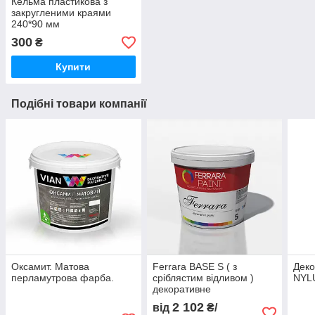
Кельма пластикова з
закругленими краями
240*90 мм
300
₴
Купити
Подібні товари компанії
Оксамит. Матова
Ferrara BASE S ( з
Дек
перламутрова фарба.
сріблястим відливом )
NYL
декоративне
перламутрове покриття.
2 102
від
₴/