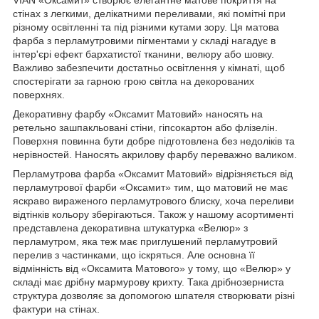
VIAN «Оксамит» створює елегантне матове покриття на
стінах з легкими, делікатними переливами, які помітні при
різному освітленні та під різними кутами зору. Ця матова
фарба з перламутровими пігментами у складі нагадує в
інтер'єрі ефект бархатистої тканини, велюру або шовку.
Важливо забезпечити достатньо освітлення у кімнаті, щоб
спостерігати за гарною грою світла на декорованих
поверхнях.
Декоративну фарбу «Оксамит Матовий» наносять на
ретельно зашпакльовані стіни, гіпсокартон або флізелін.
Поверхня повинна бути добре підготовлена без недоліків та
нерівностей. Наносять акрилову фарбу переважно валиком.
Перламутрова фарба «Оксамит Матовий» відрізняється від
перламутрової фарби «Оксамит» тим, що матовий не має
яскраво вираженого перламутрового блиску, хоча переливи
відтінків кольору зберігаються. Також у нашому асортименті
представлена декоративна штукатурка «Велюр» з
перламутром, яка теж має приглушений перламутровий
перелив з частинками, що іскряться. Але основна її
відмінність від «Оксамита Матового» у тому, що «Велюр» у
складі має дрібну мармурову крихту. Така дрібнозерниста
структура дозволяє за допомогою шпателя створювати різні
фактури на стінах.