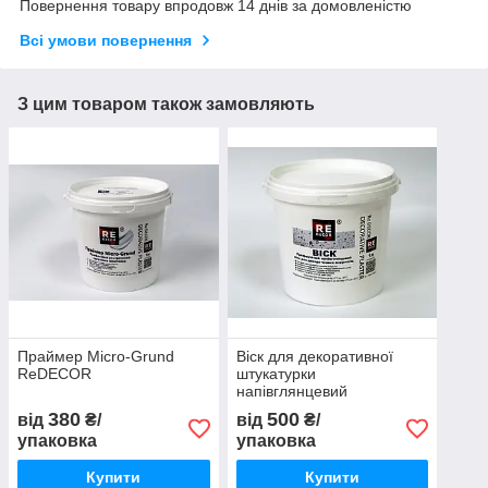
Повернення товару впродовж 14 днів за домовленістю
Всі умови повернення
З цим товаром також замовляють
Праймер Micro-Grund
Віск для декоративної
ReDECOR
штукатурки
напівглянцевий
ReDECOR.
380
500
від
₴/
від
₴/
упаковка
упаковка
Купити
Купити