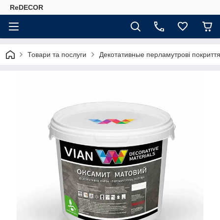
ReDECOR
Товари та послуги
Декотативные перламутрові покриття