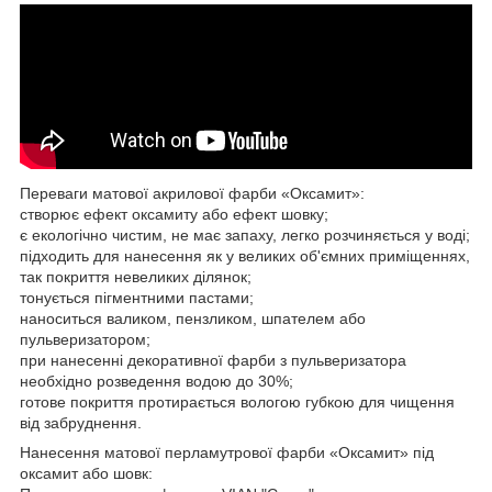
Переваги матової акрилової фарби «Оксамит»:
створює ефект оксамиту або ефект шовку;
є екологічно чистим, не має запаху, легко розчиняється у воді;
підходить для нанесення як у великих об'ємних приміщеннях,
так покриття невеликих ділянок;
тонується пігментними пастами;
наноситься валиком, пензликом, шпателем або
пульверизатором;
при нанесенні декоративної фарби з пульверизатора
необхідно розведення водою до 30%;
готове покриття протирається вологою губкою для чищення
від забруднення.
Нанесення матової перламутрової фарби «Оксамит» під
оксамит або шовк: