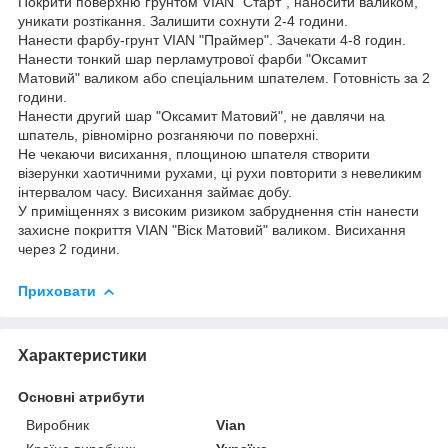
Покрити поверхню ґрунтом VIAN "Старт", наносити валиком,
уникати розтікання. Залишити сохнути 2-4 години.
Нанести фарбу-грунт VIAN "Праймер". Зачекати 4-8 годин.
Нанести тонкий шар перламутрової фарби "Оксамит
Матовий" валиком або спеціальним шпателем. Готовність за 2
години.
Нанести другий шар "Оксамит Матовий", не давлячи на
шпатель, рівномірно розганяючи по поверхні.
Не чекаючи висихання, площиною шпателя створити
візерунки хаотичними рухами, ці рухи повторити з невеликим
інтервалом часу. Висихання займає добу.
У приміщеннях з високим ризиком забруднення стін нанести
захисне покриття VIAN "Віск Матовий" валиком. Висихання
через 2 години.
Приховати
Характеристики
Основні атрибути
Виробник
Vian