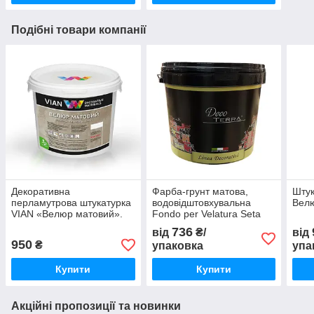
Подібні товари компанії
Декоративна
Фарба-грунт матова,
Штук
перламутрова штукатурка
водовідштовхувальна
Вел
VIAN «Велюр матовий».
Fondo per Velatura Seta
Fiorentina
736
від
₴/
від
950
₴
упаковка
упа
Купити
Купити
Акційні пропозиції та новинки