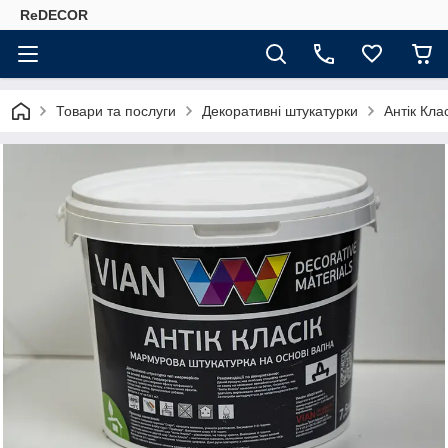
ReDECOR
Товари та послуги
Декоративні штукатурки
Антік Кла