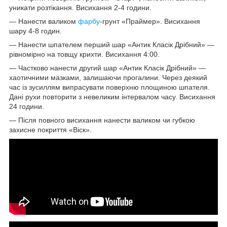
уникати розтікання. Висихання 2-4 години.
— Нанести валиком
фарбу
-грунт «Праймер». Висихання
шару 4-8 годин.
— Нанести шпателем перший шар «Антик Класік Дрібний» —
рівномірно на товщу крихти. Висихання 4:00.
— Частково нанести другий шар «Антик Класік Дрібний» —
хаотичними мазками, залишаючи прогалини. Через деякий
час із зусиллям випрасувати поверхню площиною шпателя.
Дані рухи повторити з невеликим інтервалом часу. Висихання
24 години.
— Після повного висихання нанести валиком чи губкою
захисне покриття «Віск».