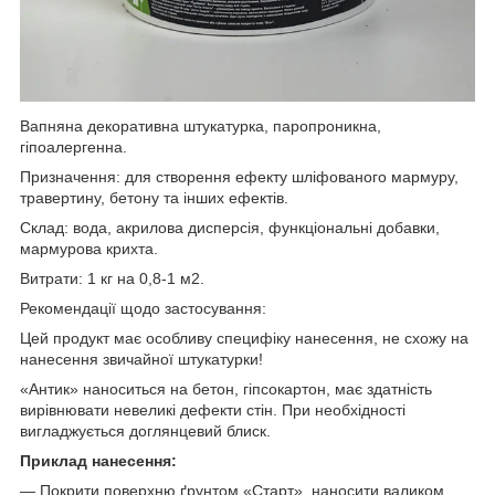
Вапняна декоративна штукатурка, паропроникна,
гіпоалергенна.
Призначення: для створення ефекту шліфованого мармуру,
травертину, бетону та інших ефектів.
Склад: вода, акрилова дисперсія, функціональні добавки,
мармурова крихта.
Витрати: 1 кг на 0,8-1 м2.
Рекомендації щодо застосування:
Цей продукт має особливу специфіку нанесення, не схожу на
нанесення звичайної штукатурки!
«Антик» наноситься на бетон, гіпсокартон, має здатність
вирівнювати невеликі дефекти стін. При необхідності
вигладжується доглянцевий блиск.
Приклад нанесення:
— Покрити поверхню ґрунтом «Старт», наносити валиком,